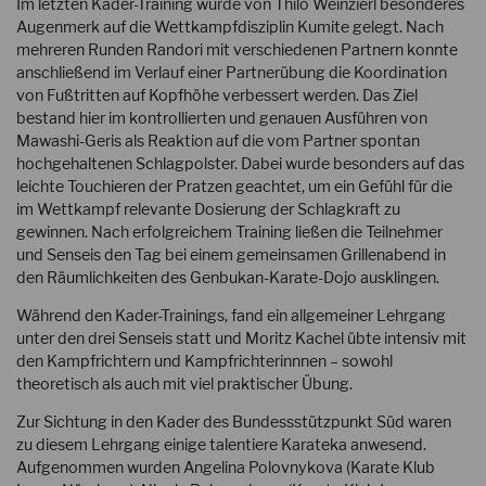
Im letzten Kader-Training wurde von Thilo Weinzierl besonderes
Augenmerk auf die Wettkampfdisziplin Kumite gelegt. Nach
mehreren Runden Randori mit verschiedenen Partnern konnte
anschließend im Verlauf einer Partnerübung die Koordination
von Fußtritten auf Kopfhöhe verbessert werden. Das Ziel
bestand hier im kontrollierten und genauen Ausführen von
Mawashi-Geris als Reaktion auf die vom Partner spontan
hochgehaltenen Schlagpolster. Dabei wurde besonders auf das
leichte Touchieren der Pratzen geachtet, um ein Gefühl für die
im Wettkampf relevante Dosierung der Schlagkraft zu
gewinnen. Nach erfolgreichem Training ließen die Teilnehmer
und Senseis den Tag bei einem gemeinsamen Grillenabend in
den Räumlichkeiten des Genbukan-Karate-Dojo ausklingen.
Während den Kader-Trainings, fand ein allgemeiner Lehrgang
unter den drei Senseis statt und Moritz Kachel übte intensiv mit
den Kampfrichtern und Kampfrichterinnnen – sowohl
theoretisch als auch mit viel praktischer Übung.
Zur Sichtung in den Kader des Bundessstützpunkt Süd waren
zu diesem Lehrgang einige talentiere Karateka anwesend.
Aufgenommen wurden Angelina Polovnykova (Karate Klub