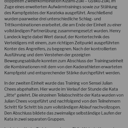
doppelten Zweierkombination Kizami-Zuki – Gyaku-Zuki, im
Zuge eines erweiterten Aufwärmtrainings sowie zur Stählung
des Kampfgeistes der Karateka ausgeführt. Anschließend
wurden paarweise drei unterschiedliche Schlag- und
Trittkombinationen erarbeitet, die am Ende der Einheit zu einer
vollständigen Partnerübung zusammengesetzt wurden. Henry
Landeck legte dabei Wert darauf, der Kontertechnik des
Verteidigers mit einem, zum richtigen Zeitpunkt ausgeführten
Konter des Angreifers, zu begegnen. Nach der kontrollierten
Ausführung und dem Verstehen der gezeigten
Bewegungsabläufe konnten zum Abschluss der Trainingseinheit
die Kombinationen mit dem von den Kaderathleten erwarteten
Kampfgeist und entsprechender Stärke durchgeführt werden.
In der zweiten Einheit wurde das Training von Sensei Julian
Chees abgehalten. Hier wurde im Verlauf der Stunde die Kata
„Jitte“ gelehrt. Die einzelnen Teilabschnitte der Kata wurden von
Julian Chees vorgeführt und nachfolgend von den Teilnehmern
Schritt für Schritt bis zum vollständigen Ablauf nachvollzogen.
Den Abschluss bildete das zweimalige selbständige Laufen der
Kata in zwei separaten Gruppen.